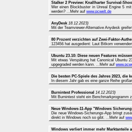
Stalker 2 Preview: Knallharter Survival-Sho
Wer einen Blockbuster in Unreal Engine 5 mit
werden? ...Mehr auf
www.pcwelt.de
AnyDesk
18.12.2023)
Mit der Teamviewer-Alternative Anydesk greife
80 Prozent verzichten auf Zwei-Faktor-Authe
123456 hat ausgedient: Laut Bitkom verwenden d
Ubuntu 23.10: Diese neuen Features müsse
Mit etwas Verspätung hat Canonical Ubuntu 23
upgegraded werden kann. ...Mehr auf
www.pcwe
Die besten PC-Spiele des Jahres 2023, die ke
In diesem Jahr gab es eine ganze Reihe großart
Burnintest Professional
14.12.2023)
Mit Burnintest steht ein Benchmarkprogramm z
Neue Windows-11-App "Windows Sicherung" 
Die neue Windows-Sicherungs-App bringt zusä
direkt in Windows noch so gibt. ...Mehr auf
www
Windows verliert immer mehr Marktanteile a