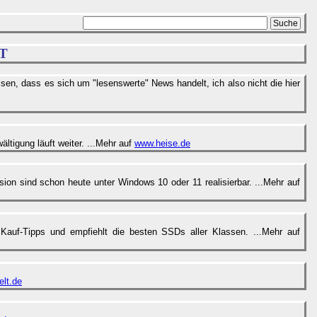
T
sen, dass es sich um "lesenswerte" News handelt, ich also nicht die hier
ltigung läuft weiter. ...Mehr auf
www.heise.de
on sind schon heute unter Windows 10 oder 11 realisierbar. ...Mehr auf
auf-Tipps und empfiehlt die besten SSDs aller Klassen. ...Mehr auf
lt.de