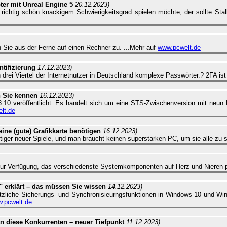
oter mit Unreal Engine 5
20.12.2023)
 richtig schön knackigem Schwierigkeitsgrad spielen möchte, der sollte Sta
n Sie aus der Ferne auf einen Rechner zu. ...Mehr auf
www.pcwelt.de
ntifizierung
17.12.2023)
rei Viertel der Internetnutzer in Deutschland komplexe Passwörter.? 2FA ist 
n Sie kennen
16.12.2023)
.10 veröffentlicht. Es handelt sich um eine STS-Zwischenversion mit neun M
lt.de
ine (gute) Grafikkarte benötigen
16.12.2023)
iger neuer Spiele, und man braucht keinen superstarken PC, um sie alle zu s
ur Verfügung, das verschiedenste Systemkomponenten auf Herz und Nieren pr
erklärt – das müssen Sie wissen
14.12.2023)
tzliche Sicherungs- und Synchronisieurngsfunktionen in Windows 10 und Wi
.pcwelt.de
n diese Konkurrenten – neuer Tiefpunkt
11.12.2023)