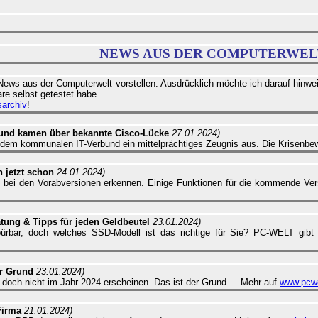
NEWS AUS DER COMPUTERWEL
News aus der Computerwelt vorstellen. Ausdrücklich möchte ich darauf hinwei
re selbst getestet habe.
archiv
!
t und kamen über bekannte Cisco-Lücke
27.01.2024)
lt dem kommunalen IT-Verbund ein mittelprächtiges Zeugnis aus. Die Krisenbewä
 jetzt schon
24.01.2024)
 bei den Vorabversionen erkennen. Einige Funktionen für die kommende Versi
atung & Tipps für jeden Geldbeutel
23.01.2024)
bar, doch welches SSD-Modell ist das richtige für Sie? PC-WELT gibt K
r Grund
23.01.2024)
 doch nicht im Jahr 2024 erscheinen. Das ist der Grund. ...Mehr auf
www.pcwe
Firma
21.01.2024)