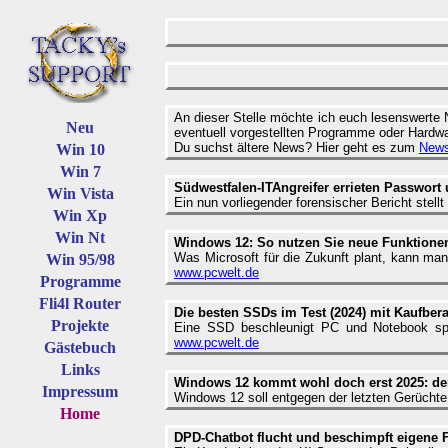
An dieser Stelle möchte ich euch lesenswerte 
Neu
eventuell vorgestellten Programme oder Hardwa
Du suchst ältere News? Hier geht es zum
News
Win 10
Win 7
Südwestfalen-ITAngreifer errieten Passwor
Win Vista
Ein nun vorliegender forensischer Bericht stel
Win Xp
Win Nt
Windows 12: So nutzen Sie neue Funktionen
Was Microsoft für die Zukunft plant, kann man
Win 95/98
www.pcwelt.de
Programme
Fli4l Router
Die besten SSDs im Test (2024) mit Kaufber
Projekte
Eine SSD beschleunigt PC und Notebook spür
www.pcwelt.de
Gästebuch
Links
Windows 12 kommt wohl doch erst 2025: de
Impressum
Windows 12 soll entgegen der letzten Gerüchte
Home
DPD-Chatbot flucht und beschimpft eigene 