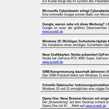
Ein Kunde bringt das KI-System des Paketdiens
Microsofts Cyberabwehr erliegt Cyberattack
Eine kriminelle Gruppe konnte Mails von Micros
Google, warum sehe ich diese Werbung?
14
Google ist einer der größten Datensammler 
www.pcwelt.de
Windows 10: Wichtiges Sicherheits-Update 
Die Installation eines wichtigen Sicherheits-U
Neue Grafikkarten: Nvidia präsentiert GeFo
Nvidia hat GeForce RTX 4080 Super, GeForce R
www.pcwelt.de
SMB-Komprimierung dauerhaft aktivieren
08
Das SMB-Protokoll bietet seit Windows 11 eine
Schnelle Dateisuche: Indizierungseinstell
Windows 10 und 11 ermöglichen eine zügige Dat
Opera One: Neue Browser-Version mit einge
Der „Browserkrieg“ auf dem Desktop scheint e
Opera One mit KI. ...Mehr auf
www.pcwelt.de