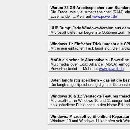
Warum 32 GB Arbeitsspeicher zum Standar
Die Frage, wie viel Arbeitsspeicher (RAM) ei
auseinander. ...Mehr auf
www.pcwelt.de
UUP Dump: Jede Windows-Version aus dem I
Microsoft bietet nur begrenzte Optionen zum H
Windows 11: Einfacher Trick umgeht die C
Mit einem einfachen Trick lässt sich die Hard
MoCA als schnelle Alternative zu Powerline
Multimedia over Coax Alliance (MoCA) ermögl
Powerline bietet. ...Mehr auf
www.pcwelt.de
Daten langfristig speichern – das ist die be
Die langfristige Speicherung digitaler Daten is
Windows 10 & 11: Versteckte Features freisc
Microsoft hat in Windows 10 und 11 einige Too
so zusätzliche Funktionen in den Home-Editione
Windows: Microsoft veröffentlicht Reparatu
Windows 10 und Windows 11 kämpfen seit Wochen