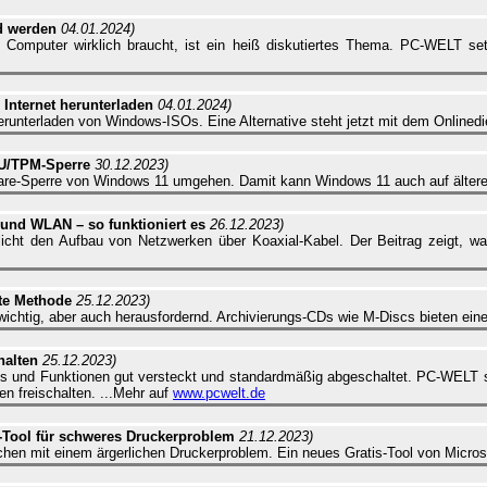
d werden
04.01.2024)
n Computer wirklich braucht, ist ein heiß diskutiertes Thema. PC-WELT se
nternet herunterladen
04.01.2024)
erunterladen von Windows-ISOs. Eine Alternative steht jetzt mit dem Onlined
PU/TPM-Sperre
30.12.2023)
ware-Sperre von Windows 11 umgehen. Damit kann Windows 11 auch auf älteren
 und WLAN – so funktioniert es
26.12.2023)
icht den Aufbau von Netzwerken über Koaxial-Kabel. Der Beitrag zeigt, 
ste Methode
25.12.2023)
t wichtig, aber auch herausfordernd. Archivierungs-CDs wie M-Discs bieten ein
halten
25.12.2023)
ls und Funktionen gut versteckt und standardmäßig abgeschaltet. PC-WELT ste
n freischalten. ...Mehr auf
www.pcwelt.de
r-Tool für schweres Druckerproblem
21.12.2023)
 mit einem ärgerlichen Druckerproblem. Ein neues Gratis-Tool von Microsof