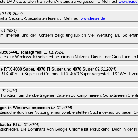
ts DPD dazu, allen trainierten Anstand zu vergessen. ...Mehr auf
www.heise
e
21.01.2024)
ofts Security-Spezialisten lesen. ...Mehr auf
www.heise.de
.01.2024)
im Internet und der Konzern zeigt unglaublich viel Werbung an. So erfa
KB5034441 schlägt fehl
11.01.2024)
pdates für Windows 10 scheitert bei einigen Nutzern. Das ist der Grund und so
rce RTX 4080 Super, 4070 Ti Super und 4070 Super
09.01.2024)
TX 4070 Ti Super und GeForce RTX 4070 Super vorgestellt. PC-WELT verrät,
.01.2024)
 Funktion, um die übertragenen Dateien zu komprimieren. So aktivieren Sie di
ungen in Windows anpassen
05.01.2024)
eisuche durch die Nutzung eines vorab erstellten Suchindexes. So bauen Sie
bauter KI
05.01.2024)
ntschieden. Die Dominanz von Google Chrome ist erdrückend. Doch in der Ni